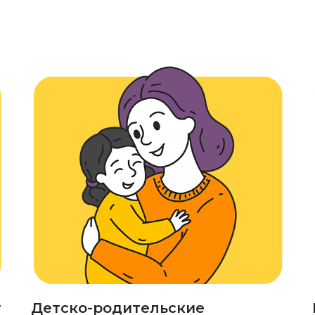
г
Детско-родительские