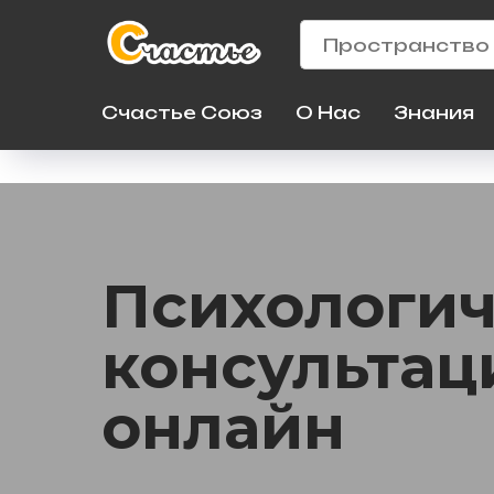
Счастье Союз
О Нас
Знания
Психологи
консультац
онлайн