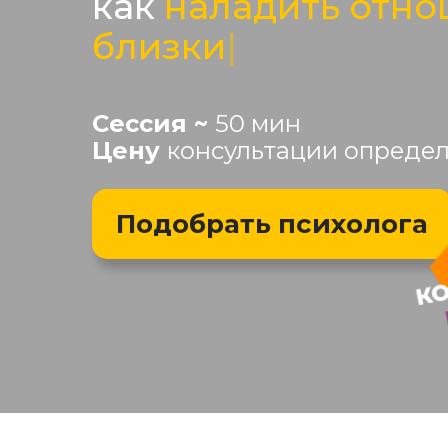
как
наладить отно
близкими
|
Сессия ~
50 мин
Цену
консультации определ
Подобрать психолога