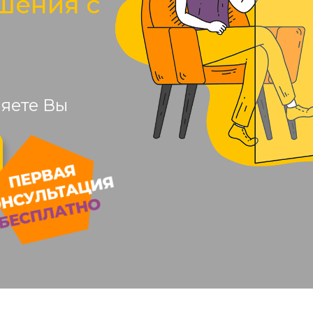
шения с
яете Вы