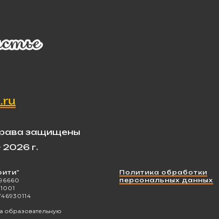
.ru
права защищены
- 2026 г.
рити"
Политика обработки
96660
персональных данных
1001
746930114
а образовательную