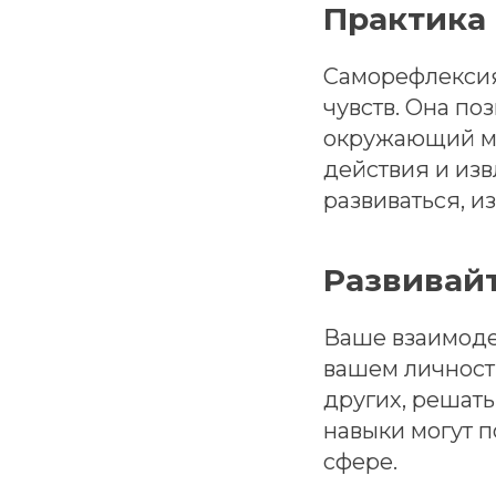
Практика
Саморефлексия
чувств. Она по
окружающий ми
действия и изв
развиваться, и
Развивай
Ваше взаимоде
вашем личност
других, решат
навыки могут п
сфере.