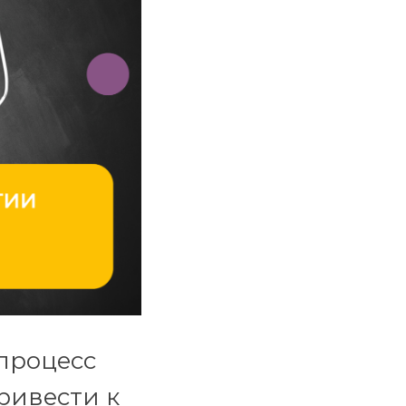
процесс
ривести к