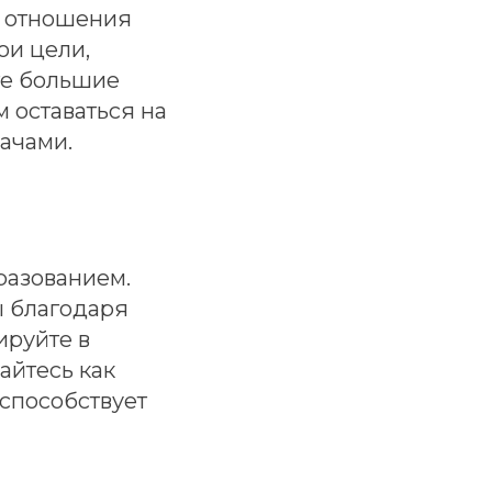
е отношения
ои цели,
те большие
м оставаться на
дачами.
разованием.
ы благодаря
ируйте в
айтесь как
 способствует