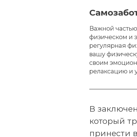
Самозабо
Важной частью 
физическом и 
регулярная физ
вашу физическу
своим эмоцион
релаксацию и 
В заключен
который тр
принести 