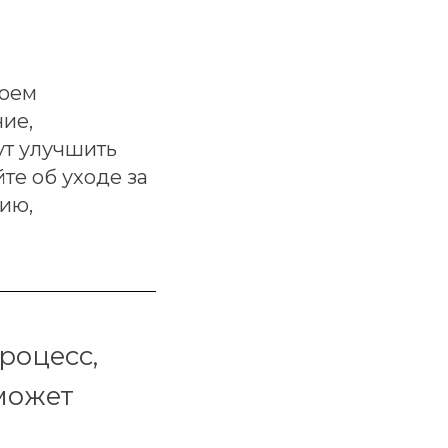
воем
ие,
ут улучшить
те об уходе за
ию,
роцесс,
может