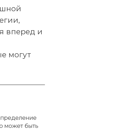
ешной
егии,
я вперед и
ые могут
 определение
то может быть